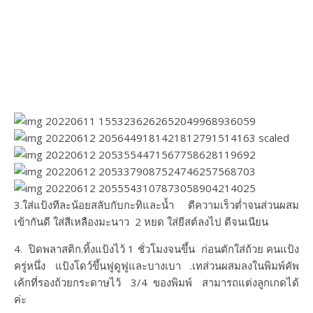
3.ใส่แป้งทีละน้อยสลับกับกะทิและน้ำ ตีความเร็วต่ำจนส่วนผสม
เข้ากันดี ใส่สีเหลืองมะนาว 2 หยด ใส่ยีสต์ลงไป ตีจนเนียน
4. ปิดพลาสติก.ทิ้งแป้งไว้ 1 ชั่วโมงจนขึ้น ก่อนตักใส่ถ้วย คนแป้ง
ครู่หนึ่ง แป้งโดว์ขึ้นฟูดูฟูและบางเบา .เทส่วนผสมลงในพิมพ์คัพ
เค้กที่รองถ้วยกระดาษไว้ 3/4 ของพิมพ์ สามารถแต่งลูกเกดได้
ค่ะ