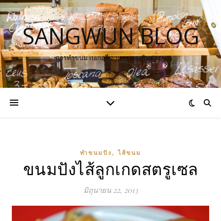
SANGWUN BLOG
การทำขนม เบเกอรี่ อาหาร ของกินต่าง ๆ
,
ทำขนมปัง
ไส้ขนม
ขนมปังไส้ลูกเกดสตรูเซล
มิถุนายน 22, 2013