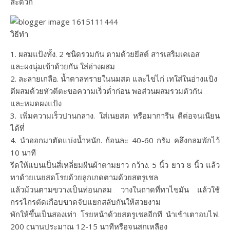
สะดวก
วิธีทำ
1. ผสมแป้งทั้ง. 2 ชนิดรวมกัน ตามด้วยยีสต์ สารเสริมเคเอส
และผงนุ่มเข้าด้วยกัน ใส่อ่างผสม
2. ละลายเกลือ. น้ำตาลทรายในนมสด และไข่ไก่ เทใส่ในอ่างแป้ง
ตีผสมด้วยหัวตีตะขอความเร็วต่ำก่อน พอส่วนผสมรวมตัวกัน
และหมดผงแป้ง
3. เพิ่มความเร็วปานกลาง. ใส่เนยสด หรือมาการีน ตีต่อจนเนียน
ได้ที่
4. นำออกมาตัดแบ่งน้ำหนัก. ก้อนละ 40-60 กรัม คลึงกลมพักไว้
10 นาที
รีดให้แบนเป็นสี่เหลี่ยมผืนผ้าตามยาว กว้าง. 5 นิ้ว ยาว 8 นิ้ว แล้ว
ทาด้วยเนยสดโรยด้วยลูกเกดตามด้วยสตรูเชล
แล้วม้วนตามขวางเป็นท่อนกลม วางในถาดที่ทาไขมัน แล้วใช้
กรรไกรตัดเกือบขาดจับแยกสลับกันให้สวยงาม
พักให้ขึ้นเป็นสองเท่า โรยหน้าด้วยสตรูเชลอีกที นำเข้าเตาอบไฟ.
200 cนานประมาณ 12-15 นาทีหรือจนสุกเหลือง