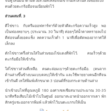
จนฟูใส่นมน้ำตามด้วยส่วนที่เหลือจนเข้ากันเทใส่ในส่วนของแป้ง
คนด้วยตะกร้อมือจนเนียนพักไว้
ส่วนผสมที่. 3
ตีไข่ขาว. กับครีมออฟทาร์ทาร์ด้วยหัวตีตะกร้อความเร็วสูง พอ
เป็นฟองหยาบๆ. (ประมาณ. 30 วินาที) ค่อยๆใส่น้ำตาลทรายลงไป
ตีต่อจนตั้งยอดแช็ง ลดความเร็วต่ำ 1 นาทีเพื่อตัดพองอากาศให้
เล็กลง
ตักไข่ขาวครึ่งส่วนใส่ในส่วนของไข่แดงที่พักไว้. คนเร็วๆด้วย
ตะกร้อมือให้เข้ากัน
ใส่ไข่ขาวส่วนที่เหลือ. คนตะล่อมเบาๆด้วยตะกร้อมือ. (คนจาก
ด้านล่างขึ้นข้างบนแบบตลบ)ให้เข้ากัน และใช้พายยางคนอีกทีจน
เข้ากันดี เทใส่พิมพ์เค้กขนาด 3 ปอนด์ที่รองกระดาษด้านล่าง
นำเข้าอบไฟที่อุณหภูมิ 180 องศาเชลเชียสนานประมาณ 30-35
นาทีหรือเสียบไม้เข้าไปในศูนย์ ออกมาสะอาดนำออกจากเตา พัก
สักครู่แซะออกจากพิมพ์ แล้วพักไว้บนตะแกรงให้เย็น