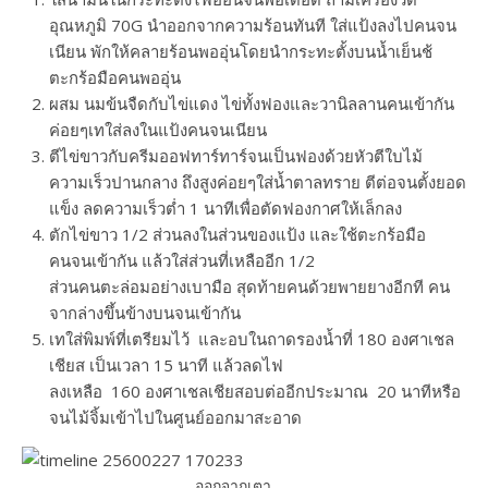
อุณหภูมิ 70G นำออกจากความร้อนทันที ใส่แป้งลงไปคนจน
เนียน พักให้คลายร้อนพออุ่นโดยนำกระทะตั้งบนน้ำเย็นช้
ตะกร้อมือคนพออุ่น
ผสม นมข้นจืดกับไข่แดง ไข่ทั้งฟองและวานิลลานคนเข้ากัน
ค่อยๆเทใส่ลงในแป้งคนจนเนียน
ตีไข่ขาวกับครีมออฟทาร์ทาร์จนเป็นฟองด้วยหัวตีใบไม้
ความเร็วปานกลาง ถึงสูงค่อยๆใส่น้ำตาลทราย ตีต่อจนตั้งยอด
แข็ง ลดความเร็วต่ำ 1 นาทีเพื่อตัดฟองกาศให้เล็กลง
ตักไข่ขาว 1/2 ส่วนลงในส่วนของแป้ง และใช้ตะกร้อมือ
คนจนเข้ากัน แล้วใส่ส่วนที่เหลืออีก 1/2
ส่วนคนตะล่อมอย่างเบามือ สุดท้ายคนด้วยพายยางอีกที คน
จากล่างขึ้นข้างบนจนเข้ากัน
เทใส่พิมพ์ที่เตรียมไว้ และอบในถาดรองน้ำที่ 180 องศาเชล
เชียส เป็นเวลา 15 นาที แล้วลดไฟ
ลงเหลือ 160 องศาเชลเชียสอบต่ออีกประมาณ 20 นาทีหรือ
จนไม้จิ้มเข้าไปในศูนย์ออกมาสะอาด
ออกจากเตา