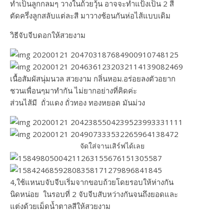
ทำเป็นลูกกลมๆ วางในถ้วยวุ้น อาจจะทำแป้งเป็น 2 สี
ตัดครึ่งลูกสลับแต่ละสี มาวางช้อนกันห่อไส้แบบเดิม
วิธีจับจีบดอกให้สวยงาม
เนื้อสัมผัสนุ่มนวล​ สวยงาม​ กลิ่นหอม.อร่อยลงตัวอยาก
ชวนเพื่อนๆมาทำกัน​ ไม่ยากอย่างที่คิดค่ะ
ส่วนไส้​มี​ ถั่วแดง​ ถั่วทอง​ ทองหยอด​ มันม่วง
จัดใส่จานเสิร์ฟได้เลย
4,ใช้แหนบจับจีบเริ่มจากขอบถ้วยโดยรอบให้ห่างกัน
นิดหน่อย​ ในรอบที่​ 2​ จับจีบสับหว่างกันจนถึงยอดและ
แต่งด้วยเม็ดน้ำตาลสีให้สวยงาม