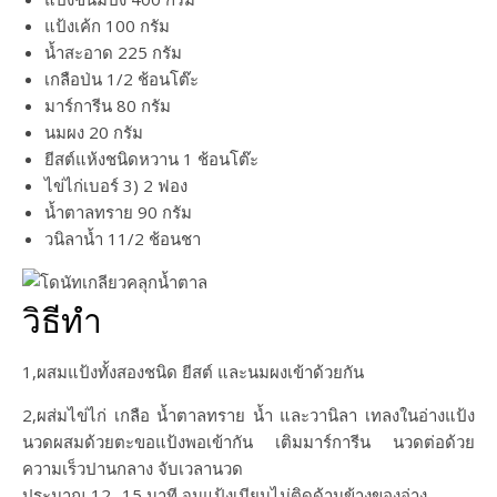
แป้งเค้ก 100 กรัม
น้ำสะอาด 225 กรัม
เกลือป่น 1/2 ช้อนโต๊ะ
มาร์การีน 80 กรัม
นมผง 20 กรัม
ยีสต์แห้งชนิดหวาน 1 ช้อนโต๊ะ
ไข่ไก่เบอร์ 3) 2 ฟอง
น้ำตาลทราย 90 กรัม
วนิลาน้ำ 11/2 ช้อนชา
วิธีทำ
1,ผสมแป้งทั้งสองชนิด ยีสต์ และนมผงเข้าด้วยกัน
2,ผส่มไข่ไก่ เกลือ น้ำตาลทราย น้ำ และวานิลา เทลงในอ่างแป้ง
นวดผสมด้วยตะขอแป้งพอเข้ากัน เติมมาร์การีน นวดต่อด้วย
ความเร็วปานกลาง จับเวลานวด
ประมาณ 12- 15 นาที จนแป้งเนียนไม่ติดด้านข้างของอ่าง