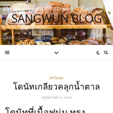
SANGWUN BLOG
การทำขนม เบเกอรี่ อาหาร ของกินต่าง ๆ
ทำโดนัท
โดนัทเกลียวคลุกน้ำตาล
พฤษภาคม 6, 2019
โดนัทที่เนื้อฟูนุ่ม ทรง